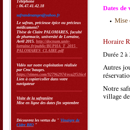
Téléphone
: 06.47.41.42.18
Dates de v
safrandesanges@yahoo.fr
Mise 
Le safran, précieuse épice ou précieux
médicament?
Thèse de Claire PALOMARES, faculté
de pharmacie, université de Lorraine,
Horaire R
Avril 2015.
http://docnum.univ-
lorraine.fr/public/BUPHA_T_2015
_
PALOMARES_CLAIRE.pdf
Durée 2 à 3
Autres jo
Vidéo sur notre exploitation réalisée
par Croc'bauges.
réservati
https://vimeo.com/927962974/eca2f516c4
Lien à copier/coller dans votre
navigateur
Notre saf
village de
Visite de la safranière
Mise en ligne des dates fin septembre
Découvrez les vertus du "
Vinaigre de
Cidre BIO
"