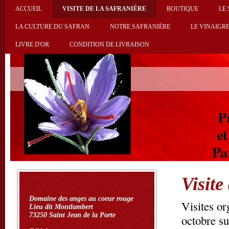
ACCUEIL
VISITE DE LA SAFRANIÈRE
BOUTIQUE
LE
LA CULTURE DU SAFRAN
NOTRE SAFRANIÈRE
LE VINAIGRE
LIVRE D'OR
CONDITION DE LIVRAISON
P
et
Par
Visite
Domaine des anges au coeur rouge
Visites or
Lieu dit Montlambert
73250 Saint Jean de la Porte
octobre su