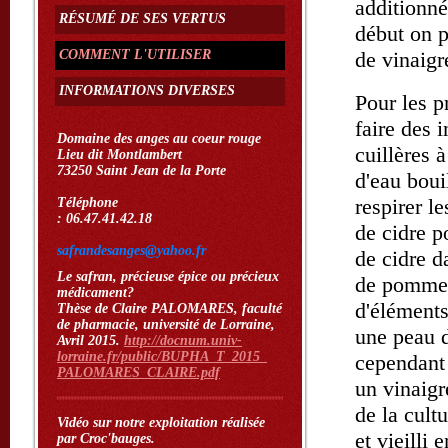
additionné
RÉSUMÉ DE SES VERTUS
début on 
COMMENT L'UTILISER
de vinaigr
INFORMATIONS DIVERSES
Pour les p
faire des 
Domaine des anges au coeur rouge
cuillères 
Lieu dit Montlambert
73250 Saint Jean de la Porte
d'eau boui
respirer l
Téléphone
: 06.47.41.42.18
de cidre p
safrandesanges@yahoo.fr
de cidre d
Le safran, précieuse épice ou précieux
de pomme p
médicament?
d'éléments
Thèse de Claire PALOMARES, faculté
de pharmacie, université de Lorraine,
une peau d
Avril 2015.
http://docnum.univ-
lorraine.fr/public/BUPHA_T_2015
_
cependant 
PALOMARES_CLAIRE.pdf
un vinaigr
de la cult
Vidéo sur notre exploitation réalisée
et vieilli
par Croc'bauges.