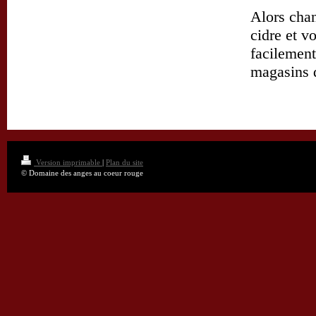
Alors chan
cidre et v
facilement
magasins d
Version imprimable
|
Plan du site
© Domaine des anges au coeur rouge