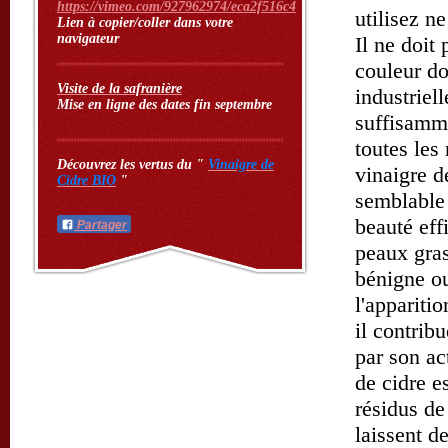
https://vimeo.com/927962974/eca2f516c4
utilisez n
Lien à copier/coller dans votre
navigateur
Il ne doit 
couleur do
Visite de la safranière
industriell
Mise en ligne des dates fin septembre
suffisamme
toutes les
Découvrez les vertus du "
Vinaigre de
vinaigre d
Cidre BIO
"
semblable 
beauté eff
Partager
peaux gras
bénigne ou
l'appariti
il contrib
par son ac
de cidre e
résidus de
laissent d