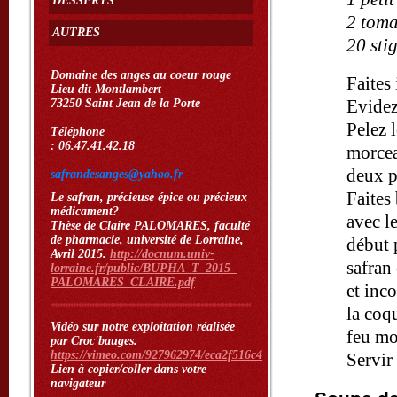
DESSERTS
2 toma
AUTRES
20 sti
Domaine des anges au coeur rouge
Faites
Lieu dit Montlambert
Evidez
73250 Saint Jean de la Porte
Pelez 
Téléphone
: 06.47.41.42.18
morcea
deux p
safrandesanges@yahoo.fr
Faites
Le safran, précieuse épice ou précieux
médicament?
avec l
Thèse de Claire PALOMARES, faculté
de pharmacie, université de Lorraine,
début 
Avril 2015.
http://docnum.univ-
safran
lorraine.fr/public/BUPHA_T_2015
_
PALOMARES_CLAIRE.pdf
et inc
la coq
Vidéo sur notre exploitation réalisée
feu mo
par Croc'bauges.
https://vimeo.com/927962974/eca2f516c4
Servir
Lien à copier/coller dans votre
navigateur