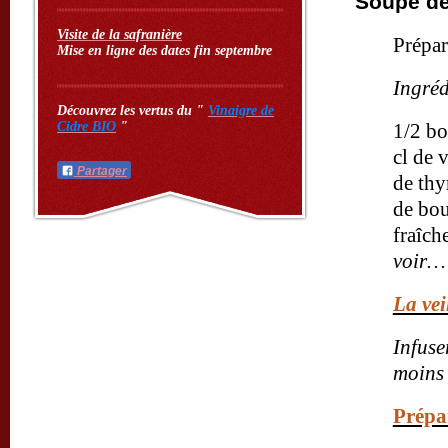
Soupe de
Visite de la safranière
Prépar
Mise en ligne des dates fin septembre
Ingréd
Découvrez les vertus du "
Vinaigre de
Cidre BIO
"
1/2 bo
cl de 
Partager
de thy
de bou
fraîch
voir…
La vei
Infuse
moins 
Prépa