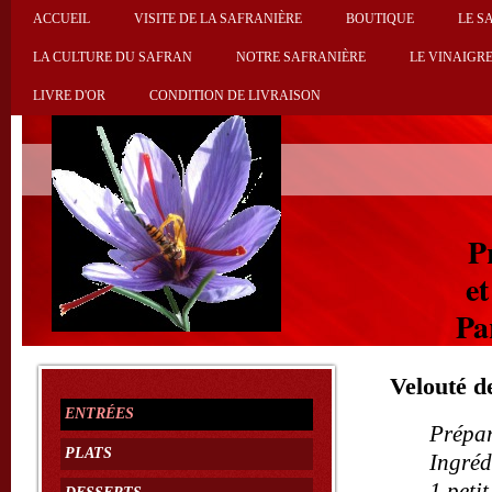
ACCUEIL
VISITE DE LA SAFRANIÈRE
BOUTIQUE
LE S
LA CULTURE DU SAFRAN
NOTRE SAFRANIÈRE
LE VINAIGRE
LIVRE D'OR
CONDITION DE LIVRAISON
P
et
Par
Velouté d
ENTRÉES
Prépar
PLATS
Ingréd
1 peti