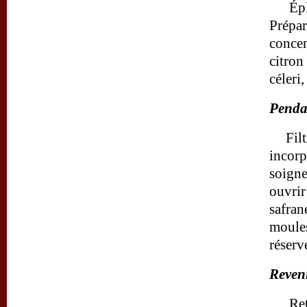
Épl
Prépar
concen
citron
céleri
Penda
Fil
incorp
soigne
ouvrir
safran
moules
réserve
Reveni
Ret