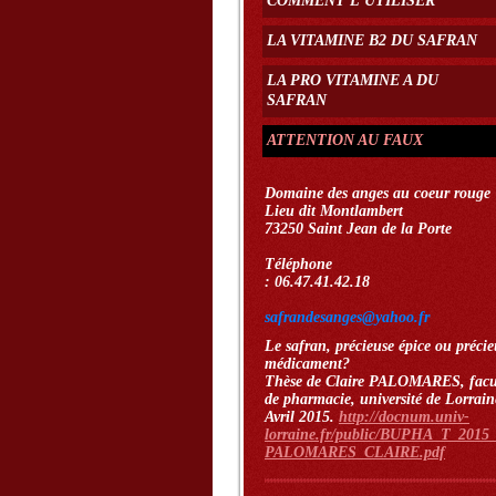
COMMENT L'UTILISER
LA VITAMINE B2 DU SAFRAN
LA PRO VITAMINE A DU
SAFRAN
ATTENTION AU FAUX
Domaine des anges au coeur rouge
Lieu dit Montlambert
73250 Saint Jean de la Porte
Téléphone
: 06.47.41.42.18
safrandesanges@yahoo.fr
Le safran, précieuse épice ou préci
médicament?
Thèse de Claire PALOMARES, facu
de pharmacie, université de Lorrain
Avril 2015.
http://docnum.univ-
lorraine.fr/public/BUPHA_T_2015
PALOMARES_CLAIRE.pdf