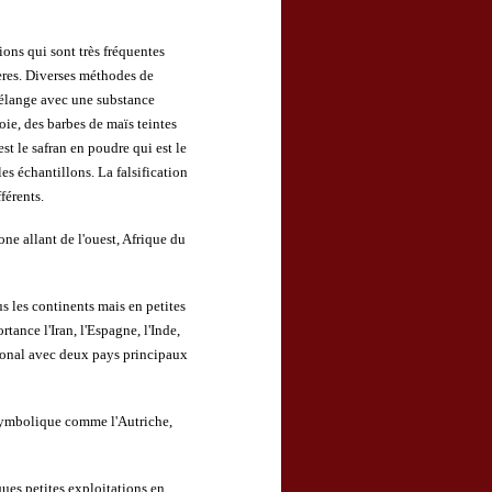
ions qui sont très fréquentes
hères. Diverses méthodes de
 mélange avec une substance
oie, des barbes de maïs teintes
st le safran en poudre qui est le
es échantillons. La falsification
férents.
ne allant de l'ouest, Afrique du
us les continents mais en petites
tance l'Iran, l'Espagne, l'Inde,
ational avec deux pays principaux
symbolique comme l'Autriche,
ques petites exploitations en