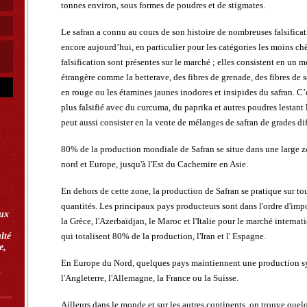
tonnes environ, sous formes de poudres et de stigmates.
Le safran a connu au cours de son histoire de nombreuses falsificat
encore aujourd’hui, en particulier pour les catégories les moins c
falsification sont présentes sur le marché ; elles consistent en un
étrangère comme la betterave, des fibres de grenade, des fibres de s
en rouge ou les étamines jaunes inodores et insipides du safran. C’e
plus falsifié avec du curcuma, du paprika et autres poudres lestant l
peut aussi consister en la vente de mélanges de safran de grades dif
80% de la production mondiale de Safran se situe dans une large zo
nord et Europe, jusqu'à l'Est du Cachemire en Asie.
En dehors de cette zone, la production de Safran se pratique sur to
quantités. Les principaux pays producteurs sont dans l'ordre d'impor
eux
la Grèce, l'Azerbaïdjan, le Maroc et l'Italie pour le marché intern
lté
qui totalisent 80% de la production, l'Iran et l' Espagne.
e,
En Europe du Nord, quelques pays maintiennent une production 
_
l'Angleterre, l'Allemagne, la France ou la Suisse.
Ailleurs dans le monde et sur les autres continents, on trouve quel