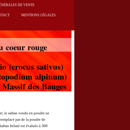
ÉNÉRALES DE VENTE
NTACT
MENTIONS LÉGALES
u coeur rouge
o (crocus sativus)
ntopodium alpinum)
u Massif des Bauges
fet, le safran vendu en poudre ne
re remplacé par de la poudre de
afran frelaté est évaluée à 300