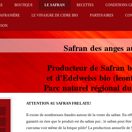
RE
BOUTIQUE
LE SAFRAN
RECETTES
CONDITIONS G
SAFRANIÈRE
LE VINAIGRE DE CIDRE BIO
PARTENAIRES
CO
ISON
Safran des anges a
Producteur de Safran bi
et d'Edelweiss bio (leo
Parc naturel régional d
ATTENTION AU SAFRAN FRELATE!
Il existe de nombreuses fraudes autour de la vente du safran. En ef
garantit en rien que le produit est du safran pur ; le safran peut êt
curcuma voir même de la brique pilée!
La production annuelle de S