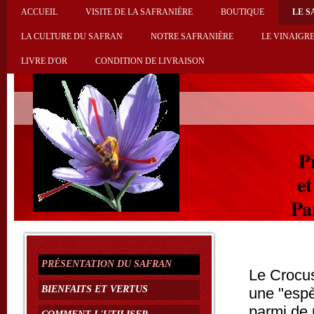
ACCUEIL
VISITE DE LA SAFRANIÈRE
BOUTIQUE
LE S
LA CULTURE DU SAFRAN
NOTRE SAFRANIÈRE
LE VINAIGRE
LIVRE D'OR
CONDITION DE LIVRAISON
P
et
Par
PRÉSENTATION DU SAFRAN
Le Crocus
BIENFAITS ET VERTUS
une "esp
parmi de 