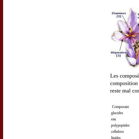
Les composés
composition 
reste mal co
Compos
glucid
ea
polypept
cellul
lipid