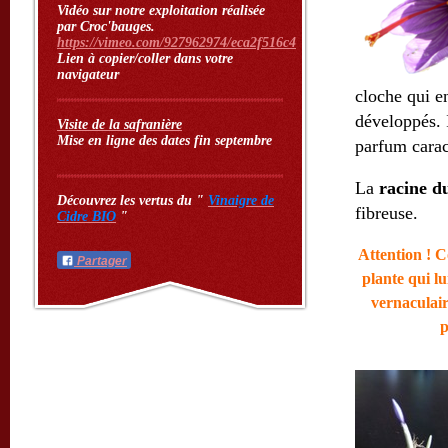
Vidéo sur notre exploitation réalisée
par Croc'bauges.
https://vimeo.com/927962974/eca2f516c4
Lien à copier/coller dans votre
navigateur
cloche qui e
développés. 
Visite de la safranière
Mise en ligne des dates fin septembre
parfum carac
La
racine d
Découvrez les vertus du "
Vinaigre de
fibreuse.
Cidre BIO
"
Attention ! C
Partager
plante qui lu
vernaculair
p