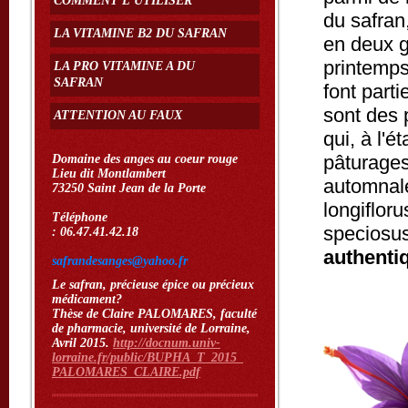
COMMENT L'UTILISER
du safran
LA VITAMINE B2 DU SAFRAN
en deux g
printemps
LA PRO VITAMINE A DU
SAFRAN
font part
sont des 
ATTENTION AU FAUX
qui, à l'
pâturages
Domaine des anges au coeur rouge
Lieu dit Montlambert
automnale
73250 Saint Jean de la Porte
longiflor
Téléphone
speciosus
: 06.47.41.42.18
authenti
safrandesanges@yahoo.fr
Le safran, précieuse épice ou précieux
médicament?
Thèse de Claire PALOMARES, faculté
de pharmacie, université de Lorraine,
Avril 2015.
http://docnum.univ-
lorraine.fr/public/BUPHA_T_2015
_
PALOMARES_CLAIRE.pdf