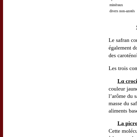
minér
divers non-azotés
Le safran co
également do
des caroténo
Les trois com
Lα croc
couleur jaun
l’arôme du s
masse du safr
aliments bas
La picr
Cette molécul