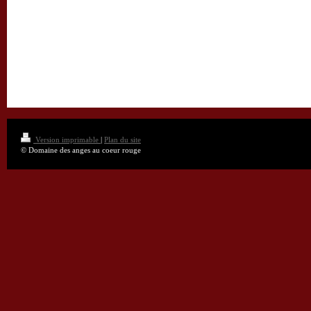
Version imprimable
|
Plan du site
© Domaine des anges au coeur rouge